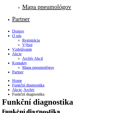
Mapa pneumológov
Partner
Domov
O nás
Registrácia
Výbor
Vzdelávanie
Akcie
Archív Akcií
Kontakty
Mapa pneumológov
Partner
Home
Funkční diagnostika
Akcie
,
Archiv
Funkční diagnostika
Funkční diagnostika
Funkční diagnostika