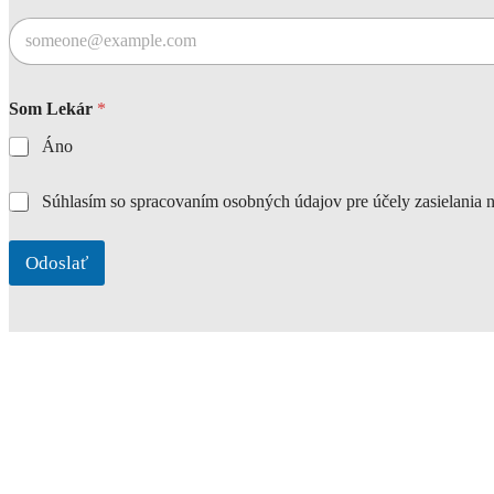
Som Lekár
*
Áno
L
*
Súhlasím so spracovaním osobných údajov pre účely zasielania
e
k
á
Odoslať
r
S
o
m
E
m
a
i
l